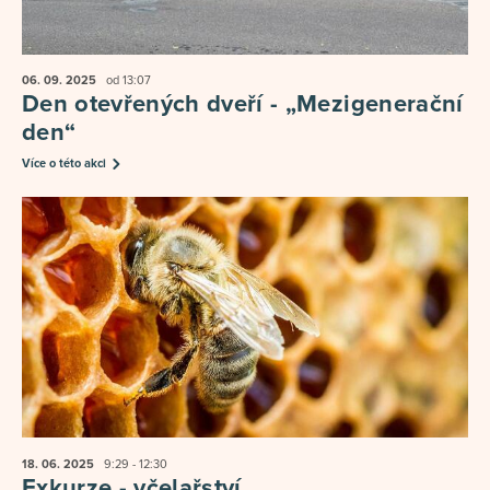
06. 09.
2025
od 13:07
Den otevřených dveří - „Mezigenerační
den“
Více o této akci
18. 06.
2025
9:29 - 12:30
Exkurze - včelařství